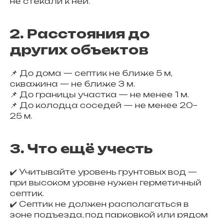
не стекали к ней.
2. Расстояния до
других объектов
📌 До дома — септик не ближе 5 м,
скважина — не ближе 3 м.
📌 До границы участка — не менее 1 м.
📌 До колодца соседей — не менее 20–
25 м.
3. Что ещё учесть
✔️ Учитывайте уровень грунтовых вод —
при высоком уровне нужен герметичный
септик.
✔️ Септик не должен располагаться в
зоне подъезда, под парковкой или рядом