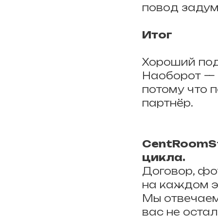
повод задум
Итог
Хороший под
Наоборот — 
потому что 
партнёр.
CentRoomSt
цикла.
Договор, фо
на каждом э
Мы отвечаем
вас не оста