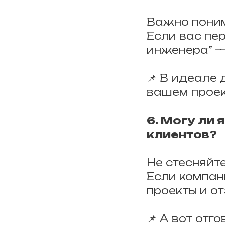
Важно поним
Если вас пер
инженера” —
📌 В идеале 
вашем проек
6. Могу ли 
клиентов?
Не стесняйт
Если компан
проекты и от
📌 А вот отг