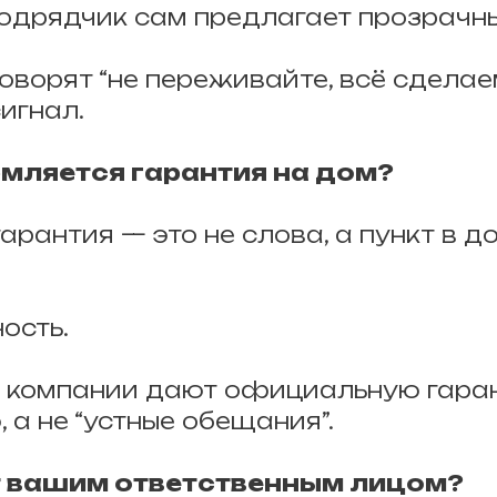
дрядчик сам предлагает прозрачны
говорят “не переживайте, всё сделае
игнал.
рмляется гарантия на дом?
рантия — это не слова, а пункт в до
ность.
е компании дают официальную гара
 а не “устные обещания”.
ет вашим ответственным лицом?