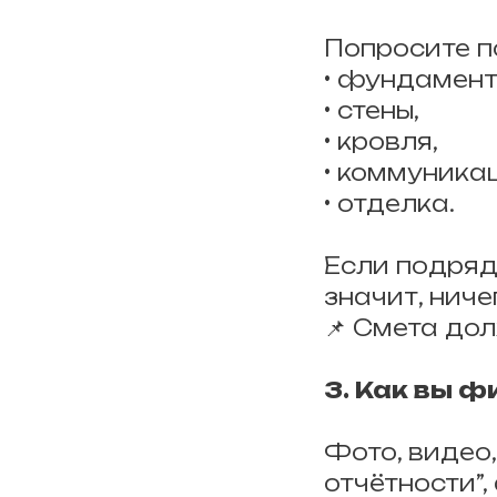
Попросите п
• фундамент
• стены,
• кровля,
• коммуника
• отделка.
Если подряд
значит, ниче
📌 Смета до
3. Как вы 
Фото, видео,
отчётности”,