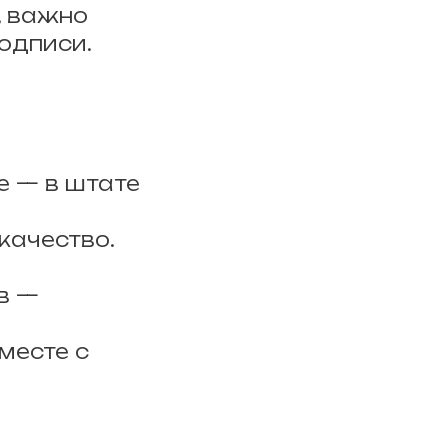
, важно
одписи.
е — в штате
качество.
в —
месте с