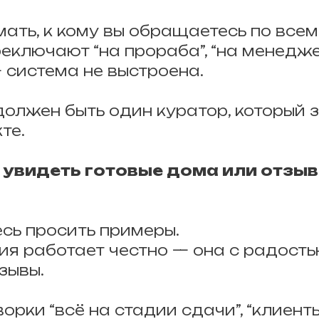
ать, к кому вы обращаетесь по всем
еключают “на прораба”, “на менеджер
 система не выстроена.
должен быть один куратор, который з
те.
я увидеть готовые дома или отзы
есь просить примеры.
ия работает честно — она с радост
зывы.
оворки “всё на стадии сдачи”, “клиент