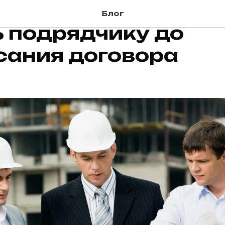
осов, которые стои
Блог
ь подрядчику до
сания договора