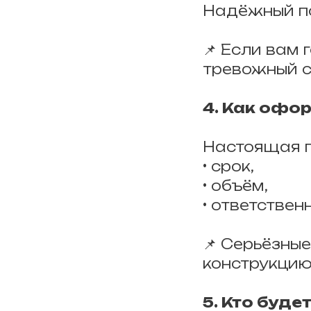
Надёжный по
📌 Если вам 
тревожный с
4. Как офо
Настоящая га
• срок,
• объём,
• ответствен
📌 Серьёзны
конструкцию,
5. Кто буд