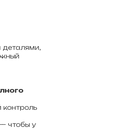
я деталями,
ёжный
олного
 контроль
— чтобы у