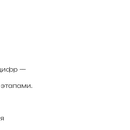
 цифр —
 этапами.
ля