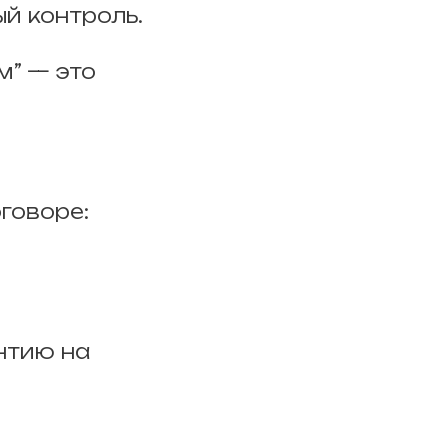
й контроль.
м” — это
говоре:
нтию на