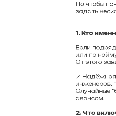
Но чтобы по
задать неск
1. Кто имен
Если подряд
или по найм
От этого зав
📌 Надёжная
инженеров, 
Случайные “
авансом.
2. Что вклю