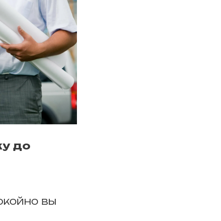
ку до
окойно вы