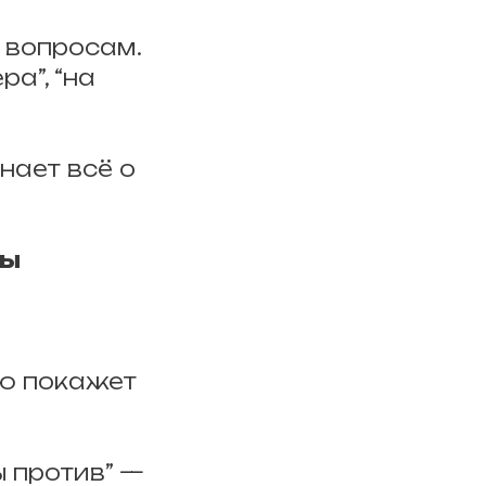
 вопросам.
а”, “на
нает всё о
вы
ью покажет
ы против” —