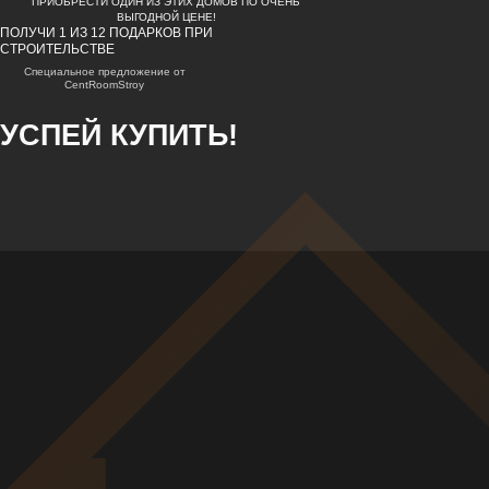
ПРИОБРЕСТИ ОДИН ИЗ ЭТИХ ДОМОВ ПО ОЧЕНЬ
ВЫГОДНОЙ ЦЕНЕ!
ПОЛУЧИ 1 ИЗ 12 ПОДАРКОВ ПРИ
СТРОИТЕЛЬСТВЕ
Cпециальное предложение от
CentRoomStroy
УСПЕЙ КУПИТЬ!
ПРЕДВАРИТЕЛЬНЫЙ
РАСЧЕТ СТОИМОСТИ
ДОМА
РАССЧИТАЙТЕ СТОИМОСТЬ И
ПОЛУЧИТЕ
1 ИЗ 15 ПОДАРКОВ НА ВЫБОР