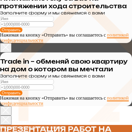
протяжении хода строительства
Заполните форму и мы свяжемся с вами
Отправить
Нажимая на кнопку «Отправить» вы соглашаетесь с
политикой
конфиденциальности
Trade in – обменяй свою квартиру
на дом о котором вы мечтали
Заполните форму и мы свяжемся с вами
Отправить
Нажимая на кнопку «Отправить» вы соглашаетесь с
политикой
конфиденциальности
УДОБНО И ВЫГОДНО!
ПРЕЗЕНТАЦИЯ РАБОТ НА
На самых выгодных условиях во всех