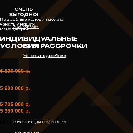
ОЧЕНЬ
ВЫГОДНО!
Подробные условия можно
узнать у наших
Узнать подробнее
менеджеров
ИНДИВИДУАЛЬНЫЕ
ПОПУЛЯРНЫЕ
УСЛОВИЯ РАССРОЧКИ
ПРОЕКТЫ ДОМОВ
Узнать подробнее
СКАЧАТЬ ПОЛНЫЙ КАТАЛОГ
6 535 000 р.
ПРОЕКТОВ С ПОДРОБНОЙ
ИНФОРМАЦИЕЙ
ВЫ МОЖЕТЕ ВЫБРАТЬ ГОТОВЫЙ ПРОЕКТ
ИЛИ ЗАКАЗАТЬ ИНДИВИДУАЛЬНЫЙ -
5 900 000 р.
БЕСПЛАТНО
5 705 000 р.
5 350 000 р.
МАНЧЕСТЕР
ПОМОЩЬ В ОДОБРЕНИИ ИПОТЕКИ