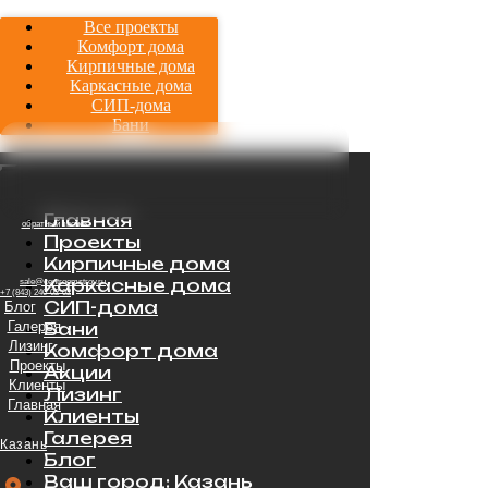
Все проекты
Комфорт дома
Кирпичные дома
Каркасные дома
СИП-дома
Бани
Главная
обратный звонок
Проекты
Кирпичные дома
Каркасные дома
sale@centroomstroy.ru
+7 (843) 240-02-02
СИП-дома
Блог
Галерея
Бани
Лизинг
Комфорт дома
Проекты
Акции
Клиенты
Лизинг
Главная
Клиенты
Галерея
Казань
Блог
Ваш город: Казань