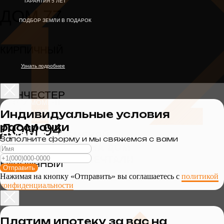
ГАРАНТИЯ 5 ЛЕТ
ДОМ 77
ПОДБОР ЗЕМЛИ В ПОДАРОК
КИРПИЧНЫЙ
Узнать подробнее
МАНЧЕСТЕР
ЛОВИ МОМЕНТ
Подробные условия можно узнать у
Индивидуальные условия
наших менеджеров
ДОМ 94
рассрочки
TRADE IN – ОБМЕНЯЙ
Заполните форму и мы свяжемся с вами
СВОЮ КВАРТИРУ НА ДОМ
О КОТОРОМ ВЫ МЕЧТАЛИ
КИРПИЧНЫЙ
Отправить
Нажимая на кнопку «Отправить» вы соглашаетесь с
политикой
Узнать подробнее
конфиденциальности
Платим ипотеку за вас на